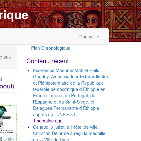
rique
Contact
Plan Chronologique
Outils
e aux
Contenu récent
Excellence Madame Mahlet Hailu
Guadey, Ambassadeur Extraordinaire
t
et Plénipotentiaire de la Republique
bouti.
federale démocratique d Ethiopie en
France, auprès du Portugal, de
l'Espagne et du Saint-Siege, et
Deleguee Permanente d Ethiopie
aupres de l'UNESCO.
1 semaine ago
Ce jeudi 9 juillet, à l'hôtel de ville,
Christian Delorme a reçu la médaille
de la Ville de Lyon