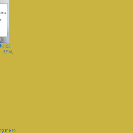
che 28
91.5FM,
ing me to