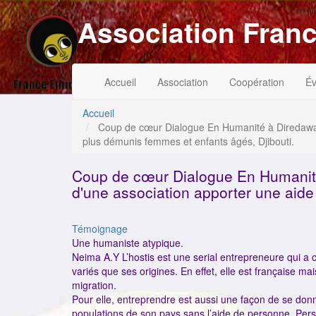
Aller
Association Franc
au
contenu
principal
Navigation
Menu
Accueil
Association
Coopération
É
principale
du
compte
de
Accueil
l'utilisateur
Coup de cœur Dialogue En Humanité à Diredawa
plus démunis femmes et enfants âgés, Djibouti.
Coup de cœur Dialogue En Humani
d'une association apporter une aide
Catégorie
Témoignage
Une humaniste atypique.
Neima A.Y L’hostis est une serial entrepreneure qui a
variés que ses origines. En effet, elle est française ma
migration.
Pour elle, entreprendre est aussi une façon de se don
populations de son pays sans l’aide de personne. Pers