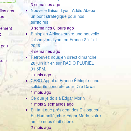
3 semaines ago
Nouvelle liaison Lyon–Addis Abeba :
fins des
un pont stratégique pour nos
nes
territoires
s.
3 semaines 6 jours ago
gnement
Ethiopian Airlines ouvre une nouvelle
x
liaison vers Lyon, en France 2 juillet
2026
t peu
4 semaines ago
Retrouvez nous en direct dimanche
soin
28 juin à 14h sur RADIO PLURIEL
91.5FM,
1 mois ago
CASQ Appui et France Éthiopie : une
solidarité concrète pour Dire Dawa
1 mois ago
Ce que je dois à Edgar Morin
1 mois 2 semaines ago
En tant que président des Dialogues
En Humanité, cher Edgar Morin, votre
amitié nous était chère.
2 mois ago