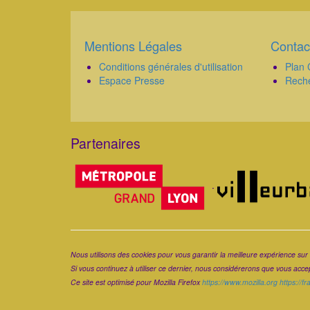
Mentions Légales
Contac
Corps
Corps
Conditions générales d'utilisation
Plan 
Espace Presse
Rech
Partenaires
Corps
.
Corps
Nous utilisons des cookies pour vous garantir la meilleure expérience sur 
Si vous continuez à utiliser ce dernier, nous considérerons que vous accept
Ce site est optimisé pour Mozilla Firefox
https://www.mozilla.org
https://f