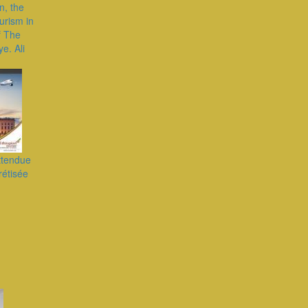
n, the
urism in
f The
ye. Ali
ttendue
rétisée