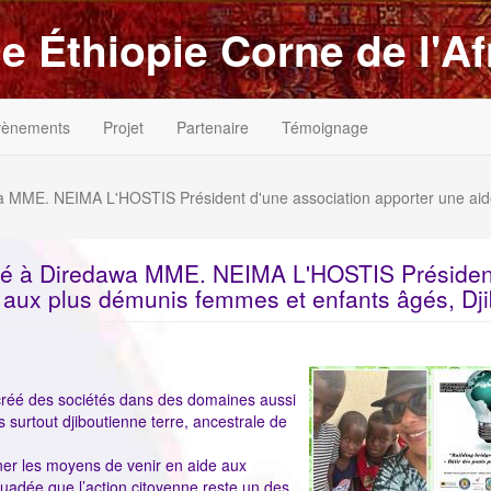
e Éthiopie Corne de l'Af
vènements
Projet
Partenaire
Témoignage
 MME. NEIMA L'HOSTIS Président d'une association apporter une aid
té à Diredawa MME. NEIMA L'HOSTIS Présiden
 aux plus démunis femmes et enfants âgés, Dji
ImageenAvant
 créé des sociétés dans des domaines aussi
is surtout djiboutienne terre, ancestrale de
ner les moyens de venir en aide aux
uadée que l’action citoyenne reste un des