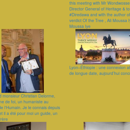
this meeting with Mr Wondwosse
Director General of Heritage & to
#Diredawa and with the author o
verdict Of the Tree , Ali Moussa I
Moussa Iye
Lyon–Éthiopie : une connexion a
de longue date, aujourd’hui conc
d monsieur Christian Delorme,
e de foi, un humaniste au
de l'Humain. Je le connais depuis
et il a été pour moi un guide, un
frère