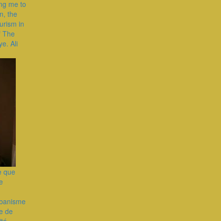
ing me to
n, the
urism in
f The
ye. Ali
e que
e
urbanisme
e de