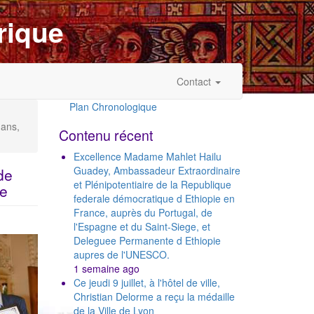
rique
Contact
Plan Chronologique
Outils
 ans,
Contenu récent
Excellence Madame Mahlet Hailu
Guadey, Ambassadeur Extraordinaire
de
et Plénipotentiaire de la Republique
re
federale démocratique d Ethiopie en
France, auprès du Portugal, de
l'Espagne et du Saint-Siege, et
t
Deleguee Permanente d Ethiopie
aupres de l'UNESCO.
1 semaine ago
Ce jeudi 9 juillet, à l'hôtel de ville,
Christian Delorme a reçu la médaille
de la Ville de Lyon