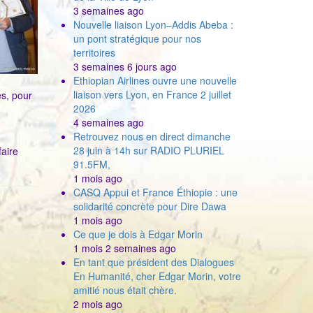
3 semaines ago
Nouvelle liaison Lyon–Addis Abeba :
un pont stratégique pour nos
territoires
3 semaines 6 jours ago
Ethiopian Airlines ouvre une nouvelle
liaison vers Lyon, en France 2 juillet
es, pour
2026
4 semaines ago
Retrouvez nous en direct dimanche
28 juin à 14h sur RADIO PLURIEL
faire
91.5FM,
1 mois ago
CASQ Appui et France Éthiopie : une
solidarité concrète pour Dire Dawa
1 mois ago
Ce que je dois à Edgar Morin
1 mois 2 semaines ago
En tant que président des Dialogues
En Humanité, cher Edgar Morin, votre
amitié nous était chère.
2 mois ago