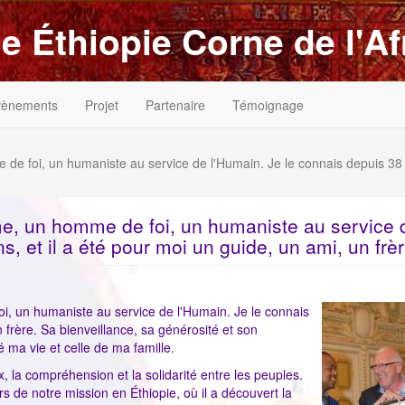
e Éthiopie Corne de l'Af
vènements
Projet
Partenaire
Témoignage
e foi, un humaniste au service de l'Humain. Je le connais depuis 38
e, un homme de foi, un humaniste au service 
s, et il a été pour moi un guide, un ami, un frè
ImageenAvan
, un humaniste au service de l'Humain. Je le connais
n frère. Sa bienveillance, sa générosité et son
ma vie et celle de ma famille.
, la compréhension et la solidarité entre les peuples.
de notre mission en Éthiopie, où il a découvert la