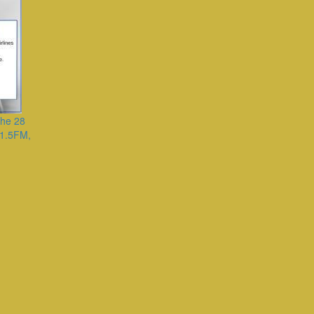
che 28
91.5FM,