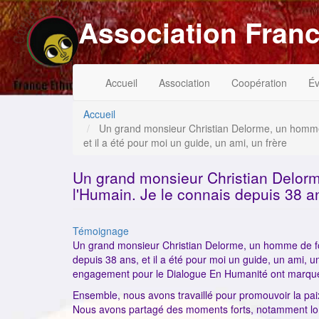
Aller
Association Franc
au
contenu
principal
Navigation
Menu
Accueil
Association
Coopération
É
principale
du
compte
de
Accueil
l'utilisateur
Un grand monsieur Christian Delorme, un homme d
et il a été pour moi un guide, un ami, un frère
Un grand monsieur Christian Delorm
l'Humain. Je le connais depuis 38 an
Catégorie
Témoignage
Un grand monsieur Christian Delorme, un homme de foi
depuis 38 ans, et il a été pour moi un guide, un ami, u
engagement pour le Dialogue En Humanité ont marqué 
Ensemble, nous avons travaillé pour promouvoir la paix
Nous avons partagé des moments forts, notamment lors 