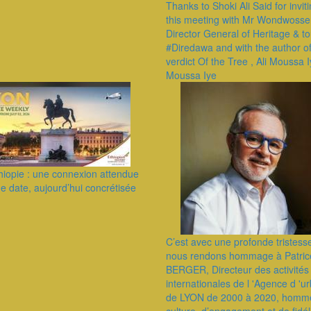
Thanks to Shoki Ali Said for invit
this meeting with Mr Wondwosse
Director General of Heritage & to
#Diredawa and with the author o
verdict Of the Tree , Ali Moussa I
Moussa Iye
iopie : une connexion attendue
e date, aujourd’hui concrétisée
C’est avec une profonde tristess
nous rendons hommage à Patric
BERGER, Directeur des activités
internationales de l 'Agence d '
de LYON de 2000 à 2020, homm