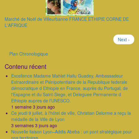
Marché de Noël de Villeurbanne FRANCE ETHIPIE CORNE DE
L'AFRIQUE
Pagination
Page
Next ›
suivante
Plan Chronologique
Outils
Contenu récent
Excellence Madame Mahlet Hailu Guadey, Ambassadeur
Extraordinaire et Plénipotentiaire de la Republique federale
démocratique d Ethiopie en France, auprès du Portugal, de
l'Espagne et du Saint-Siege, et Deleguee Permanente d
Ethiopie aupres de l'UNESCO.
1 semaine 3 jours ago
Ce jeudi 9 juillet, à l'hôtel de ville, Christian Delorme a reçu la
médaille de la Ville de Lyon
3 semaines 3 jours ago
Nouvelle liaison Lyon–Addis Abeba : un pont stratégique pour
nos territoires