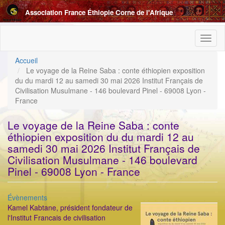
Aller
Association France Éthiopie Corne de l'Afrique
au
contenu
principal
Toggl
naviga
Accueil
Le voyage de la Reine Saba : conte éthiopien exposition
du du mardi 12 au samedi 30 mai 2026 Institut Français de
Civilisation Musulmane - 146 boulevard Pinel - 69008 Lyon -
France
Le voyage de la Reine Saba : conte
éthiopien exposition du du mardi 12 au
samedi 30 mai 2026 Institut Français de
Civilisation Musulmane - 146 boulevard
Pinel - 69008 Lyon - France
Catégorie
Évènements
ImageenAvant
Kamel Kabtane, président fondateur de
l'Institut Francais de civilisation