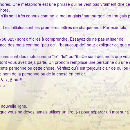
phores. Une métaphore est une phrase qui ne veut pas vraiment dire ce
phore.
f s’ils sont très connus comme le mot anglais "hamburger" en français 
tier. Les initiales sont les premières lettres de chaque mot. Par exemple, 
8 625) sont difficiles à comprendre. Essayez de ne pas utiliser de
 place des mots comme "peu de", "beaucoup de" pour expliquer ce que 
onoms sont des mots comme "je", "lui" ou "il". Ce sont des mots que vous
dont vous avez déjà parlé. Un pronom remplace une personne ou une c
ette personne ou cette chose. Vérifiez qu’il est toujours clair de qui ou
z le nom de la personne ou de la chose en entier.
&, <, § ou #.
tc.".
ouvelle ligne.
que vous ne devez jamais utiliser un tiret (-) pour séparer un mot sur 2 