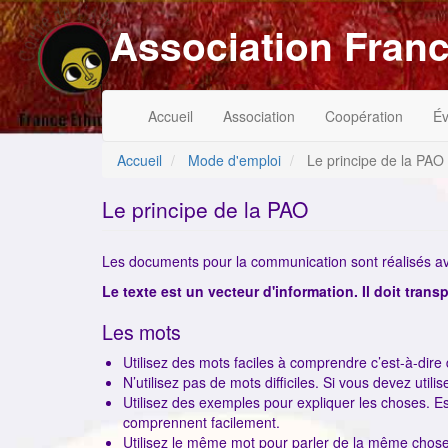
Aller
Association Franc
au
contenu
principal
Navigation
Menu
Accueil
Association
Coopération
É
principale
du
compte
de
Accueil
Mode d'emploi
Le principe de la PAO
l'utilisateur
Le principe de la PAO
Les documents pour la communication sont réalisés avec
Le texte est un vecteur d'information. Il doit trans
Les mots
Utilisez des mots faciles à comprendre c’est-à-dir
N’utilisez pas de mots difficiles. Si vous devez utilise
Utilisez des exemples pour expliquer les choses. Es
comprennent facilement.
Utilisez le même mot pour parler de la même chose