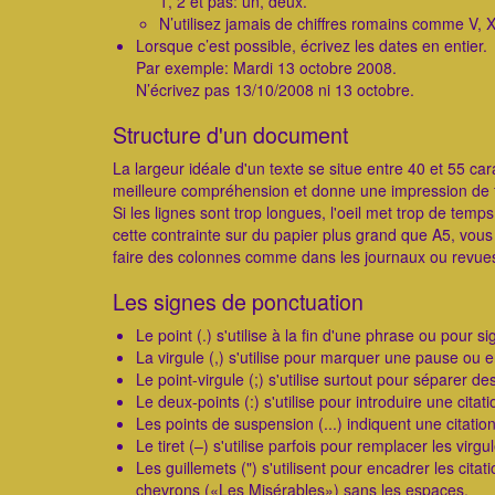
1, 2 et pas: un, deux.
N’utilisez jamais de chiffres romains comme V, X
Lorsque c’est possible, écrivez les dates en entier.
Par exemple: Mardi 13 octobre 2008.
N’écrivez pas 13/10/2008 ni 13 octobre.
Structure d'un document
La largeur idéale d'un texte se situe entre 40 et 55 c
meilleure compréhension et donne une impression de fa
Si les lignes sont trop longues, l'oeil met trop de temp
cette contrainte sur du papier plus grand que A5, vous
faire des colonnes comme dans les journaux ou revue
Les signes de ponctuation
Le point (.) s'utilise à la fin d'une phrase ou pour s
La virgule (,) s'utilise pour marquer une pause ou e
Le point-virgule (;) s'utilise surtout pour séparer de
Le deux-points (:) s'utilise pour introduire une cita
Les points de suspension (...) indiquent une citat
Le tiret (–) s'utilise parfois pour remplacer les virgu
Les guillemets (") s'utilisent pour encadrer les citatio
chevrons («Les Misérables») sans les espaces.