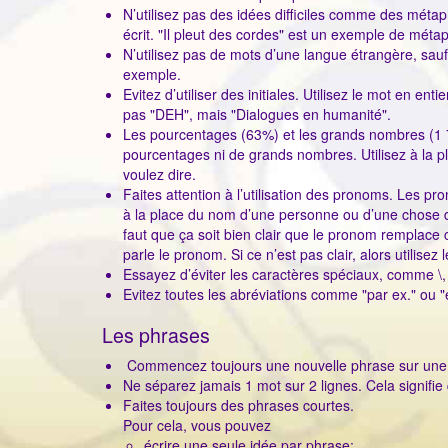
N’utilisez pas des idées difficiles comme des méta
écrit. "Il pleut des cordes" est un exemple de méta
N’utilisez pas de mots d’une langue étrangère, sau
exemple.
Evitez d’utiliser des initiales. Utilisez le mot en en
pas "DEH", mais "Dialogues en humanité".
Les pourcentages (63%) et les grands nombres (1 75
pourcentages ni de grands nombres. Utilisez à la
voulez dire.
Faites attention à l’utilisation des pronoms. Les pr
à la place du nom d’une personne ou d’une chose 
faut que ça soit bien clair que le pronom remplace c
parle le pronom. Si ce n’est pas clair, alors utilise
Essayez d’éviter les caractères spéciaux, comme \, 
Evitez toutes les abréviations comme "par ex." ou "e
Les phrases
Commencez toujours une nouvelle phrase sur une n
Ne séparez jamais 1 mot sur 2 lignes. Cela signifie 
Faites toujours des phrases courtes.
Pour cela, vous pouvez
écrire une seule idée par phrase;