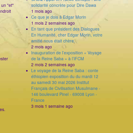
 un "et"
solidarité concrète pour Dire Dawa
endroit
1 mois ago
Ce que je dois à Edgar Morin
1 mois 2 semaines ago
En tant que président des Dialogues
En Humanité, cher Edgar Morin, votre
amitié nous était chère.
2 mois ago
Inauguration de l’exposition « Voyage
ester
de la Reine Saba » à l’IFCM
2 mois 2 semaines ago
s
Le voyage de la Reine Saba : conte
éthiopien exposition du du mardi 12
au samedi 30 mai 2026 Institut
Français de Civilisation Musulmane -
146 boulevard Pinel - 69008 Lyon -
France
3 mois 1 semaine ago
es.