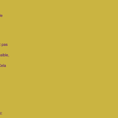
de
t pas
sible,
Cela
i: