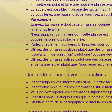
mettre un point et faire une nouvelle phrase ava
Lorsque c’est possible, 1 phrase devrait tenir sur 1
où vous feriez une pause lorsque vous lisez à voix 
Par exemple
:
Ecrivez
: La manière dont cette phrase est coupée
la rend facile à lire.
N’écrivez pas
: La manière dont cette phrase est
coupée ne la rend pas facile à lire.
Parlez directement aux gens. Utilisez des mots co
Utilisez des phrases positives plutôt que des phra
jusqu’à la fin de la réunion" plutôt que "Vous ne devr
Utilisez des phrases actives plutôt que des phras
enverra une lettre" plutôt que "Vous recevrez une l
Quel ordre donner à vos informations
Placez toujours vos informations dans un ordre faci
Placez ensemble toutes les informations sur le mêm
Vous pouvez répéter les informations importantes plu
Les titres sont lus cinq fois plus que le corps du tex
Un blanc entre deux paragraphes permet la respirat