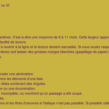
 ou VI
aractères. C'est-à-dire une moyenne de 8 à 11 mots. Cette largeur appo
cilité de lecture.
s à revenir à la ligne et la lecture devient saccadée. Si vous voulez resp
 devez soit laisser des grosses marges blanches (gaspillage de papier),
s.
ignaler une abréviation.
ntre les éléments d'une liste.
s listes contenant des virgules.
tion ou une énumération.
ion incomplète, ou montrent qu'un passage a été coupé.
les.
ns et les titres d'oeuvres si l'italique n'est pas possible. Si possible utili