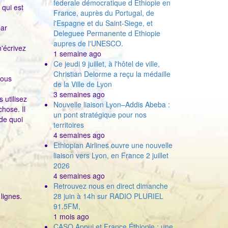
federale démocratique d Ethiopie en
 qui est
France, auprès du Portugal, de
l'Espagne et du Saint-Siege, et
par
Deleguee Permanente d Ethiopie
aupres de l'UNESCO.
n'écrivez
1 semaine ago
Ce jeudi 9 juillet, à l'hôtel de ville,
Christian Delorme a reçu la médaille
vous
de la Ville de Lyon
3 semaines ago
 utilisez
Nouvelle liaison Lyon–Addis Abeba :
hose. Il
un pont stratégique pour nos
 de quoi
territoires
4 semaines ago
Ethiopian Airlines ouvre une nouvelle
liaison vers Lyon, en France 2 juillet
2026
4 semaines ago
Retrouvez nous en direct dimanche
lignes.
28 juin à 14h sur RADIO PLURIEL
91.5FM,
1 mois ago
CASQ Appui et France Éthiopie : une