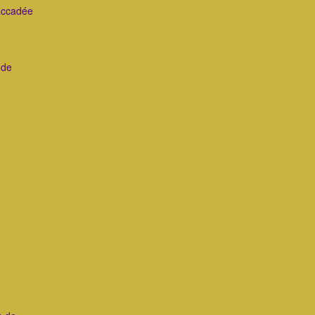
saccadée
 de