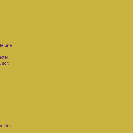
rte une
ecter
 soit
ser les