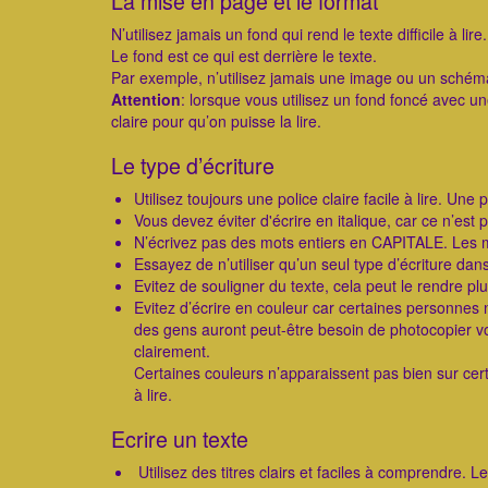
La mise en page et le format
N’utilisez jamais un fond qui rend le texte difficile à lire.
Le fond est ce qui est derrière le texte.
Par exemple, n’utilisez jamais une image ou un sché
Attention
: lorsque vous utilisez un fond foncé avec une 
claire pour qu’on puisse la lire.
Le type d’écriture
Utilisez toujours une police claire facile à lire. Une 
Vous devez éviter d'écrire en italique, car ce n’est pa
N’écrivez pas des mots entiers en CAPITALE. Les min
Essayez de n’utiliser qu’un seul type d’écriture dans
Evitez de souligner du texte, cela peut le rendre plu
Evitez d’écrire en couleur car certaines personnes n
des gens auront peut-être besoin de photocopier vo
clairement.
Certaines couleurs n’apparaissent pas bien sur cert
à lire.
Ecrire un texte
Utilisez des titres clairs et faciles à comprendre. L