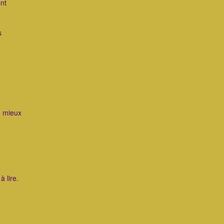
ent
s
n mieux
à lire.