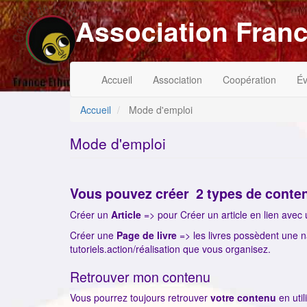
Aller
Association Franc
au
contenu
principal
Navigation
Menu
Accueil
Association
Coopération
É
principale
du
compte
de
Accueil
Mode d'emploi
l'utilisateur
Mode d'emploi
Vous pouvez créer 2 types de conte
Créer un
Article
=> pour Créer un article en lien avec
Créer une
Page de livre
=> les livres possèdent une n
tutoriels.action/réalisation que vous organisez.
Retrouver mon contenu
Vous pourrez toujours retrouver
votre contenu
en utili