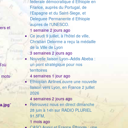
federale démocratique d Ethiopie en
France, auprès du Portugal, de
l'Espagne et du Saint-Siege, et
Deleguee Permanente d Ethiopie
aupres de l'UNESCO.
ers et
1 semaine 2 jours ago
Ce jeudi 9 juillet, à l'hôtel de ville,
Christian Delorme a reçu la médaille
de la Ville de Lyon
3 semaines 2 jours ago
Nouvelle liaison Lyon–Addis Abeba :
un pont stratégique pour nos
d’où
territoires
4 semaines 1 jour ago
s mots-
Ethiopian Airlines ouvre une nouvelle
liaison vers Lyon, en France 2 juillet
2026
4 semaines 2 jours ago
Retrouvez nous en direct dimanche
a.jpg
”
28 juin à 14h sur RADIO PLURIEL
91.5FM,
1 mois ago
CASQ Appui et France Éthiopie : une