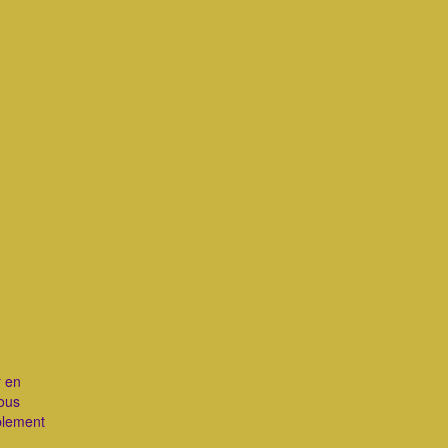
r en
vous
ablement