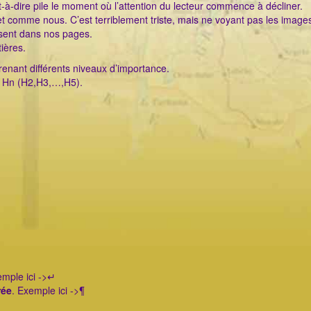
-à-dire pile le moment où l’attention du lecteur commence à décliner.
net comme nous. C’est terriblement triste, mais ne voyant pas les images
ésent dans nos pages.
ières.
renant différents niveaux d’importance.
ise Hn (H2,H3,…,H5).
emple ici ->↵
rée
. Exemple ici ->¶