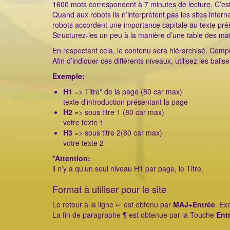
1600 mots correspondent à 7 minutes de lecture. C’est
Quand aux robots ils n’interprètent pas les sites inter
robots accordent une importance capitale au texte pr
Structurez-les un peu à la manière d’une table des mat
En respectant cela, le contenu sera hiérarchisé. Comp
Afin d’indiquer ces différents niveaux, utilisez les bal
Exemple:
H1
=> Titre* de la page (80 car max)
texte d’introduction présentant la page
H2
=> sous titre 1 (80 car max)
votre texte 1
H3
=> sous titre 2(80 car max)
votre texte 2
*Attention:
il n’y a qu’un seul niveau H1 par page, le Titre.
Format à utiliser pour le site
Le retour à la ligne ↵ est obtenu par
MAJ+Entrée
. Ex
La fin de paragraphe ¶ est obtenue par la Touche
Ent