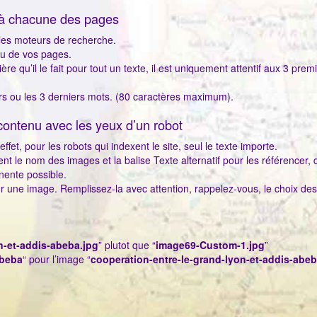
t à chacune des pages
r les moteurs de recherche.
enu de vos pages.
e qu’il le fait pour tout un texte, il est uniquement attentif aux 3 premi
ers ou les 3 derniers mots. (80 caractères maximum).
contenu avec les yeux d’un robot
effet, pour les robots qui indexent le site, seul le texte importe.
sent le nom des images et la balise Texte alternatif pour les référencer, 
nente possible.
our une image. Remplissez-la avec attention, rappelez-vous, le choix de
n-et-addis-abeba.jpg
” plutot que “
image69-Custom-1.jpg
”
abeba
“ pour l’image “
cooperation-entre-le-grand-lyon-et-addis-abeb
!