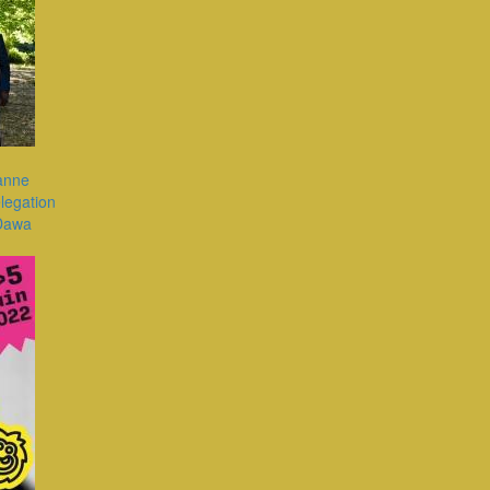
banne
elegation
 Dawa