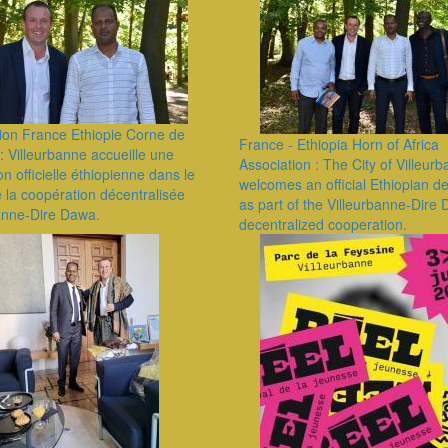
ion France Ethiopie Corne de
France - Ethiopia Horn of Africa
e : Villeurbanne accueille une
Association : The City of Villeur
on officielle éthiopienne dans le
welcomes an official Ethiopian d
 la coopération décentralisée
as part of the Villeurbanne-Dire
banne-Dire Dawa.
decentralized cooperation.