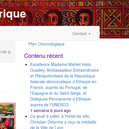
rique
Contact
Plan Chronologique
Outils
 15h à
Contenu récent
Excellence Madame Mahlet Hailu
Guadey, Ambassadeur Extraordinaire
et Plénipotentiaire de la Republique
federale démocratique d Ethiopie en
France, auprès du Portugal, de
l'Espagne et du Saint-Siege, et
Deleguee Permanente d Ethiopie
aupres de l'UNESCO.
1 semaine 6 jours ago
Ce jeudi 9 juillet, à l'hôtel de ville,
Christian Delorme a reçu la médaille
de la Ville de Lyon