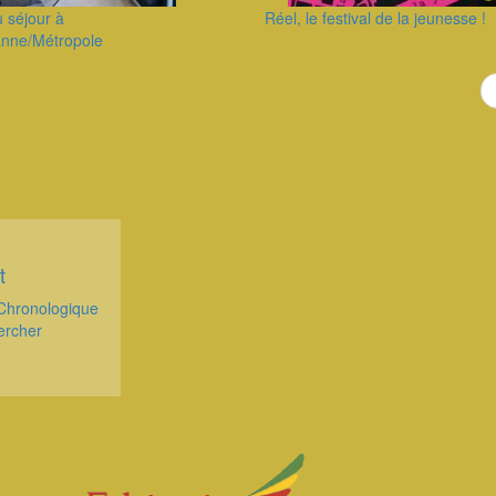
u séjour à
Réel, le festival de la jeunesse !
anne/Métropole
t
Chronologique
ercher