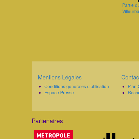
Partie d
Villeurb
Pagination
Mentions Légales
Contac
Corps
Corps
Conditions générales d'utilisation
Plan 
Espace Presse
Rech
Partenaires
Corps