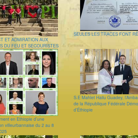
SEULES LES TRACES FONT R
T ET ADMIRATION AUX
S DU FEU ET SECOURISTES
S.E Mahlet Hailu Guadey, l’Amba
de la République Fédérale Démo
d’Éthiopie
ment en Ethiopie d’une
on villeurbannaise du 2 au 8
2025