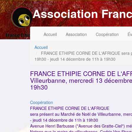
Aller
Association Franc
au
contenu
principal
Navigation
Menu
Accueil
Association
Coopération
É
principale
du
compte
de
Accueil
l'utilisateur
FRANCE ETHIPIE CORNE DE L'AFRIQUE sera prés
19h30 - jeudi 14 décembre de 11h à 19h30
FRANCE ETHIPIE CORNE DE L'AFRI
Villeurbanne, mercredi 13 décembre
19h30
Catégorie
Coopération
FRANCE ETHIPIE CORNE DE L'AFRIQUE
sera présent au Marché de Noël de Villeurbanne, me
- jeudi 14 décembre de 11h à 19h30
Avenue Henri Barbusse ("Avenue des Gratte-Ciel") mét
Notons que le maire de villeurbanne, Cedric Van Styv