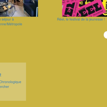
u séjour à
Réel, le festival de la jeunesse !
anne/Métropole
t
Chronologique
ercher