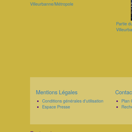
Villeurbanne/Métropole
Partie d
Villeurb
Pagination
Mentions Légales
Contac
Corps
Corps
Conditions générales d'utilisation
Plan 
Espace Presse
Rech