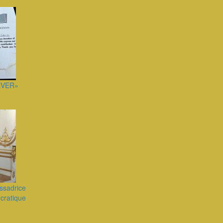
ÊVER»
ssadrice
cratique