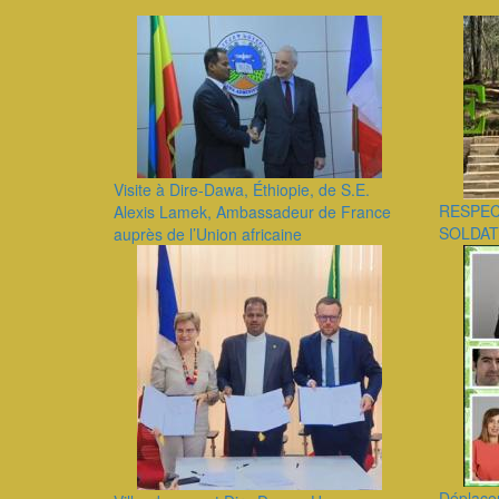
Visite à Dire-Dawa, Éthiopie, de S.E.
RESPEC
Alexis Lamek, Ambassadeur de France
SOLDAT
auprès de l’Union africaine
Déplace