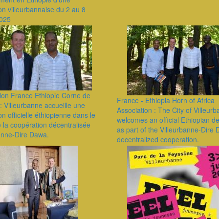
on villeurbannaise du 2 au 8
2025
ion France Ethiopie Corne de
France - Ethiopia Horn of Africa
e : Villeurbanne accueille une
Association : The City of Villeur
on officielle éthiopienne dans le
welcomes an official Ethiopian d
 la coopération décentralisée
as part of the Villeurbanne-Dire
banne-Dire Dawa.
decentralized cooperation.