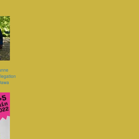
banne
elegation
 Dawa