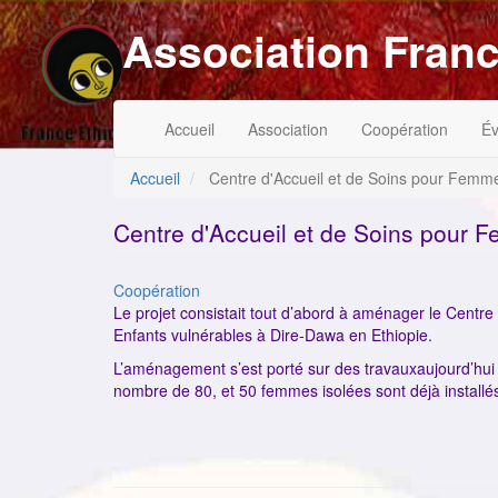
Aller
Association Franc
au
contenu
principal
Navigation
Menu
Accueil
Association
Coopération
É
principale
du
compte
de
Accueil
Centre d'Accueil et de Soins pour Femme
l'utilisateur
Centre d'Accueil et de Soins pour 
Catégorie
Coopération
Le projet consistait tout d’abord à aménager le Centr
Enfants vulnérables à Dire-Dawa en Ethiopie.
L’aménagement s’est porté sur des travauxaujourd’hui p
nombre de 80, et 50 femmes isolées sont déjà installé