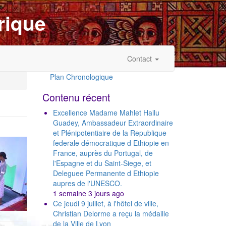
rique
Contact
Plan Chronologique
Outils
Contenu récent
Excellence Madame Mahlet Hailu
Guadey, Ambassadeur Extraordinaire
et Plénipotentiaire de la Republique
federale démocratique d Ethiopie en
France, auprès du Portugal, de
l'Espagne et du Saint-Siege, et
Deleguee Permanente d Ethiopie
aupres de l'UNESCO.
1 semaine 3 jours ago
Ce jeudi 9 juillet, à l'hôtel de ville,
Christian Delorme a reçu la médaille
de la Ville de Lyon