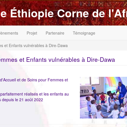
e Éthiopie Corne de l'Af
vènements
Projet
Partenaire
Témoignage
s et Enfants vulnérables à Dire-Dawa
Femmes et Enfants vulnérables à Dire-Dawa
ImageenAvant
e d'Accueil et de Soins pour Femmes et
arfaitement réalisés et les enfants au
s depuis le 21 août 2022