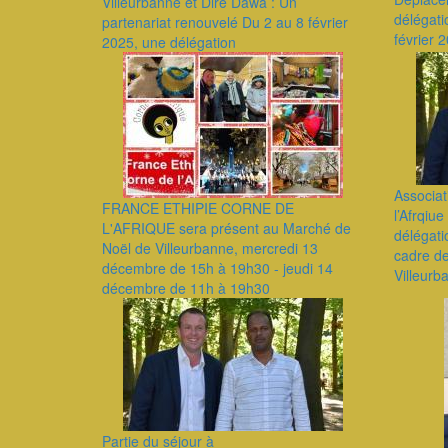
Villeurbanne et Dire Dawa : Un
délégati
partenariat renouvelé Du 2 au 8 février
février 
2025, une délégation
Associat
FRANCE ETHIPIE CORNE DE
l’Afrqiu
L'AFRIQUE sera présent au Marché de
délégati
Noël de Villeurbanne, mercredi 13
cadre de
décembre de 15h à 19h30 - jeudi 14
Villeur
décembre de 11h à 19h30
Partie du séjour à