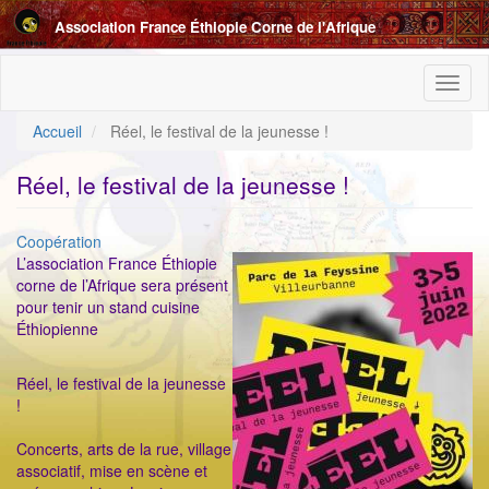
Aller
Association France Éthiopie Corne de l'Afrique
au
contenu
principal
Toggl
naviga
Accueil
Réel, le festival de la jeunesse !
Réel, le festival de la jeunesse !
Catégorie
Coopération
ImageenAvant
L’association France Éthiopie
corne de l’Afrique sera présent
pour tenir un stand cuisine
Éthiopienne
Réel, le festival de la jeunesse
!
Concerts, arts de la rue, village
associatif, mise en scène et