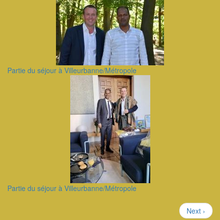
Partie du séjour à Villeurbanne/Métropole
Partie du séjour à Villeurbanne/Métropole
Pagination
Page
Next ›