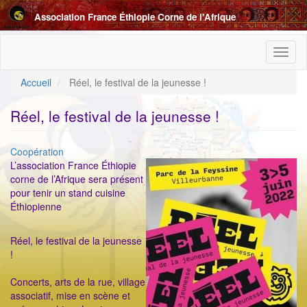
Aller
Association France Éthiopie Corne de l'Afrique
au
contenu
principal
Toggl
naviga
Accueil
Réel, le festival de la jeunesse !
Réel, le festival de la jeunesse !
Catégorie
Coopération
ImageenAvant
L’association France Éthiopie
corne de l’Afrique sera présent
pour tenir un stand cuisine
Éthiopienne
Réel, le festival de la jeunesse
!
Concerts, arts de la rue, village
associatif, mise en scène et