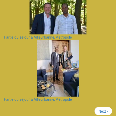
Partie du séjour à Villeurbanne/Métropole
Partie du séjour à Villeurbanne/Métropole
Pagination
Page
Next ›