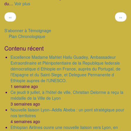
du…
Voir plus
Pagination
Page
Page
‹‹
››
précédente
suivan
S'abonner à Témoignage
Plan Chronologique
Outils
Contenu récent
Excellence Madame Mahlet Hailu Guadey, Ambassadeur
Extraordinaire et Plénipotentiaire de la Republique federale
démocratique d Ethiopie en France, auprès du Portugal, de
l'Espagne et du Saint-Siege, et Deleguee Permanente d
Ethiopie aupres de l'UNESCO.
1 semaine ago
Ce jeudi 9 juillet, à l'hôtel de ville, Christian Delorme a reçu la
médaille de la Ville de Lyon
3 semaines ago
Nouvelle liaison Lyon–Addis Abeba : un pont stratégique pour
nos territoires
4 semaines ago
Ethiopian Airlines ouvre une nouvelle liaison vers Lyon, en