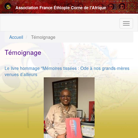
Aller
Association France Éthiopie Corne de l'Afrique
au
contenu
principal
Toggl
naviga
Accueil
Témoignage
Témoignage
Le livre hommage "Mémoires tissées : Ode à nos grands-mères
venues d’ailleurs