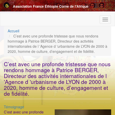
Aller
Association France Éthiopie Corne de l'Afrique
au
contenu
principal
Toggl
naviga
Accueil
C’est avec une profonde tristesse que nous rendons
hommage à Patrice BERGER, Directeur des activités
internationales de l 'Agence d 'urbanisme de LYON de 2000 à
2020, homme de culture, d’engagement et de fidélité.
C’est avec une profonde tristesse que nous
rendons hommage à Patrice BERGER,
Directeur des activités internationales de l
'Agence d 'urbanisme de LYON de 2000 à
2020, homme de culture, d’engagement et
de fidélité.
Catégorie
Témoignage
ImageenAvant
C’est avec une profonde