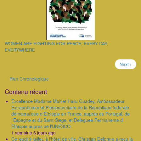
WOMEN ARE FIGHTING FOR PEACE, EVERY DAY,
EVERYWHERE
Pagination
Page
Next ›
suivante
Plan Chronologique
Outils
Contenu récent
Excellence Madame Mahlet Hailu Guadey, Ambassadeur
Extraordinaire et Plénipotentiaire de la Republique federale
démocratique d Ethiopie en France, auprès du Portugal, de
l'Espagne et du Saint-Siege, et Deleguee Permanente d
Ethiopie aupres de l'UNESCO.
1 semaine 6 jours ago
Ce jeudi 9 juillet, à l'hôtel de ville, Christian Delorme a reçu la