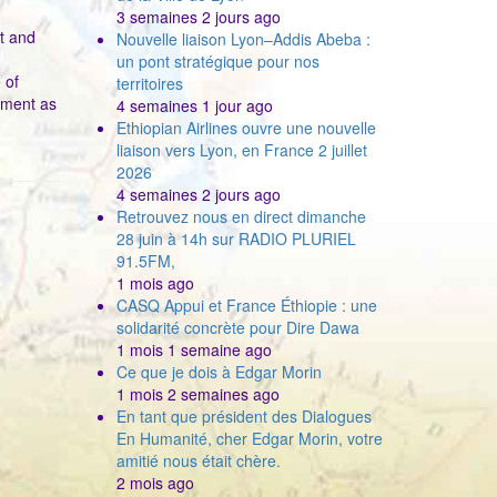
3 semaines 2 jours ago
nt and
Nouvelle liaison Lyon–Addis Abeba :
un pont stratégique pour nos
 of
territoires
pment as
4 semaines 1 jour ago
Ethiopian Airlines ouvre une nouvelle
liaison vers Lyon, en France 2 juillet
2026
4 semaines 2 jours ago
Retrouvez nous en direct dimanche
28 juin à 14h sur RADIO PLURIEL
91.5FM,
1 mois ago
CASQ Appui et France Éthiopie : une
solidarité concrète pour Dire Dawa
1 mois 1 semaine ago
Ce que je dois à Edgar Morin
1 mois 2 semaines ago
En tant que président des Dialogues
En Humanité, cher Edgar Morin, votre
amitié nous était chère.
2 mois ago