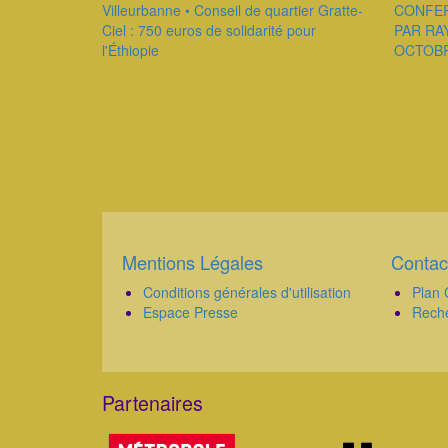
Villeurbanne • Conseil de quartier Gratte-
CONFER
Ciel : 750 euros de solidarité pour
PAR RA
l'Éthiopie
OCTOBR
Pagination
Mentions Légales
Contac
Corps
Corps
Conditions générales d'utilisation
Plan 
Espace Presse
Rech
Partenaires
Corps