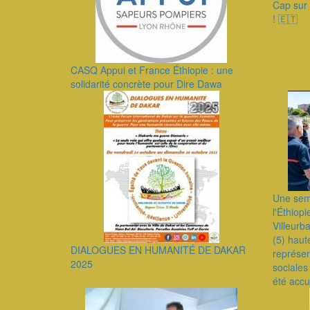
Cap sur 
! 🇪🇹
CASQ Appui et France Éthiopie : une
solidarité concrète pour Dire Dawa
Une sema
l'Éthiop
Villeurb
(5) haut
DIALOGUES EN HUMANITÉ DE DAKAR
représent
2025
sociales
été accue