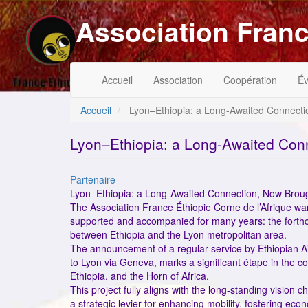
Aller
Association Franc
au
contenu
principal
Navigation
Menu
Accueil
Association
Coopération
É
principale
du
compte
de
Accueil
Lyon–Ethiopia: a Long-Awaited Connectio
l'utilisateur
Lyon–Ethiopia: a Long-Awaited Conn
Catégorie
Partenaire
Lyon–Ethiopia: a Long-Awaited Connection, Now Brough
The Association France Éthiopie Corne de l’Afrique warm
supported and accompanied for many years: the forth
between Ethiopia and the Lyon metropolitan area.
The announcement of a regular service by Ethiopian A
to Lyon via Geneva, marks a significant étape in the 
Ethiopia, and the Horn of Africa.
This project fully aligns with the long-standing vision c
a strategic levier for enhancing mobility, fostering e