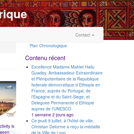
rique
Contact
Plan Chronologique
Outils
Contenu récent
Excellence Madame Mahlet Hailu
Guadey, Ambassadeur Extraordinaire
et Plénipotentiaire de la Republique
federale démocratique d Ethiopie en
France, auprès du Portugal, de
l'Espagne et du Saint-Siege, et
Deleguee Permanente d Ethiopie
aupres de l'UNESCO.
1 semaine 2 jours ago
Ce jeudi 9 juillet, à l'hôtel de ville,
ivity is
Christian Delorme a reçu la médaille
tween
de la Ville de Lyon