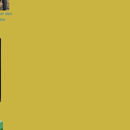
ter des
tes