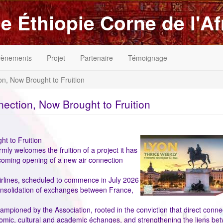
e Éthiopie Corne de l'Af
vènements
Projet
Partenaire
Témoignage
n, Now Brought to Fruition
ection, Now Brought to Fruition
ImageenAvant
t to Fruition
ly welcomes the fruition of a project it has
coming opening of a new air connection
irlines, scheduled to commence in July 2026
consolidation of exchanges between France,
hampioned by the Association, rooted in the conviction that direct connect
conomic, cultural and academic échanges, and strengthening the liens be