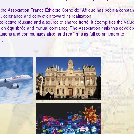
d, the Association France Éthiopie Corne de l’Afrique has been a consta
ce, constance and conviction toward its realization.
lective réussite and a source of shared fierté. It exemplifies the value
on équilibrée and mutual confiance. The Association hails this develo
itutions and communities alike, and reaffirms its full commitment to
n.