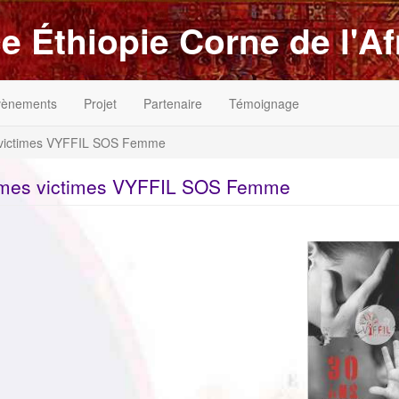
e Éthiopie Corne de l'Af
vènements
Projet
Partenaire
Témoignage
 victimes VYFFIL SOS Femme
mmes victimes VYFFIL SOS Femme
ImageenAvant