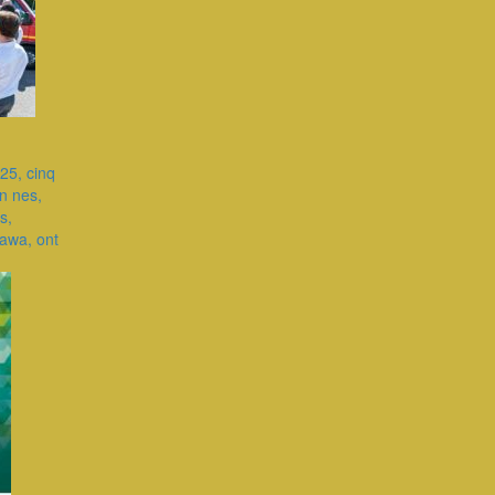
025, cinq
n nes,
s,
Dawa, ont