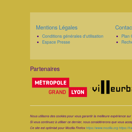
Mentions Légales
Contac
Corps
Corps
Conditions générales d'utilisation
Plan 
Espace Presse
Rech
Partenaires
Corps
.
Corps
Nous utilisons des cookies pour vous garantir la meilleure expérience sur 
Si vous continuez à utiliser ce dernier, nous considérerons que vous accept
Ce site est optimisé pour Mozilla Firefox
https://www.mozilla.org
https://f