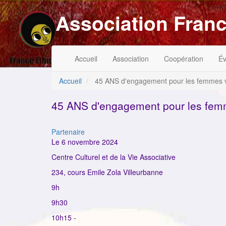
Aller
Association Franc
au
contenu
principal
Navigation
Menu
Accueil
Association
Coopération
É
principale
du
compte
de
Accueil
45 ANS d'engagement pour les femmes
l'utilisateur
45 ANS d'engagement pour les fe
Catégorie
Partenaire
Le 6 novembre 2024
Centre Culturel et de la Vie Associative
234, cours Emile Zola Villeurbanne
9h
9h30
10h15 -