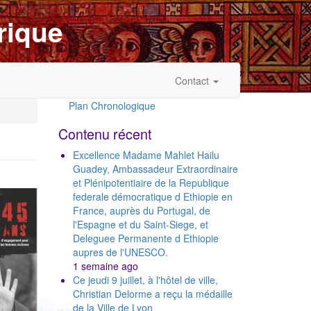
rique
Contact
Plan Chronologique
Outils
Contenu récent
Excellence Madame Mahlet Hailu
Guadey, Ambassadeur Extraordinaire
et Plénipotentiaire de la Republique
federale démocratique d Ethiopie en
France, auprès du Portugal, de
l'Espagne et du Saint-Siege, et
Deleguee Permanente d Ethiopie
aupres de l'UNESCO.
1 semaine ago
Ce jeudi 9 juillet, à l'hôtel de ville,
Christian Delorme a reçu la médaille
de la Ville de Lyon