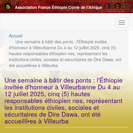
Aller
Association France Éthiopie Corne de l'Afrique
au
contenu
principal
Toggl
naviga
Accueil
Une semaine à bâtir des ponts : l'Éthiopie invitée
d'honneur à Villeurbanne Du 4 au 12 juillet 2025, cinq (5)
hautes responsables éthiopien nes, représentant les
institutions civiles, sociales et sécuritaires de Dire Dawa, ont
été accueilli•es à Villeurba
Une semaine à bâtir des ponts : l'Éthiopie
invitée d'honneur à Villeurbanne Du 4 au
12 juillet 2025, cinq (5) hautes
responsables éthiopien nes, représentant
les institutions civiles, sociales et
sécuritaires de Dire Dawa, ont été
accueilli•es à Villeurba