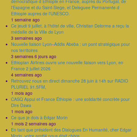
démocratique d Ethiopie en France, auprès du Portugal, de
l'Espagne et du Saint-Siege, et Deleguee Permanente d
Ethiopie aupres de l'UNESCO.
1 semaine ago
Ce jeudi 9 juillet, à l'hôtel de ville, Christian Delorme a reçu la
médaille de la Ville de Lyon
3 semaines ago
Nouvelle liaison Lyon–Addis Abeba : un pont stratégique pour
nos territoires
3 semaines 6 jours ago
Ethiopian Airlines ouvre une nouvelle liaison vers Lyon, en
France 2 juillet 2026
4 semaines ago
Retrouvez nous en direct dimanche 28 juin à 14h sur RADIO
PLURIEL 91.5FM,
1 mois ago
CASQ Appui et France Éthiopie : une solidarité concrète pour
Dire Dawa
1 mois ago
Ce que je dois à Edgar Morin
1 mois 2 semaines ago
En tant que président des Dialogues En Humanité, cher Edgar
Morin, votre amitié nous était chère.