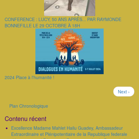
CONFERENCE : LUCY, 50 ANS APRÈS... PAR RAYMONDE
BONNEFILLE LE 29 OCTOBRE À 18H
2024 Place à l'humanité !
Pagination
Page
Next ›
suivante
Plan Chronologique
Outils
Contenu récent
Excellence Madame Mahlet Hailu Guadey, Ambassadeur
Extraordinaire et Plénipotentiaire de la Republique federale