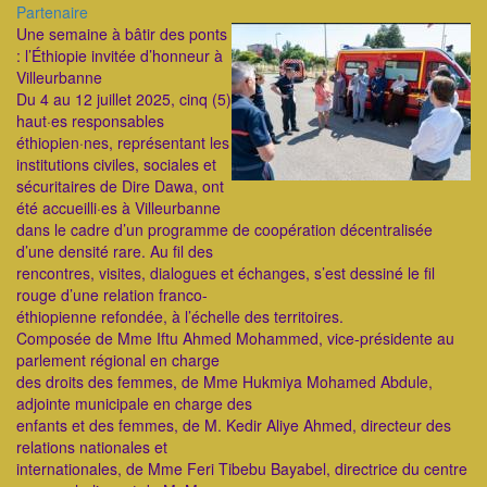
Catégorie
Partenaire
ImageenAvant
Une semaine à bâtir des ponts
: l’Éthiopie invitée d’honneur à
Villeurbanne
Du 4 au 12 juillet 2025, cinq (5)
haut·es responsables
éthiopien·nes, représentant les
institutions civiles, sociales et
sécuritaires de Dire Dawa, ont
été accueilli·es à Villeurbanne
dans le cadre d’un programme de coopération décentralisée
d’une densité rare. Au fil des
rencontres, visites, dialogues et échanges, s’est dessiné le fil
rouge d’une relation franco-
éthiopienne refondée, à l’échelle des territoires.
Composée de Mme Iftu Ahmed Mohammed, vice-présidente au
parlement régional en charge
des droits des femmes, de Mme Hukmiya Mohamed Abdule,
adjointe municipale en charge des
enfants et des femmes, de M. Kedir Aliye Ahmed, directeur des
relations nationales et
internationales, de Mme Feri Tibebu Bayabel, directrice du centre