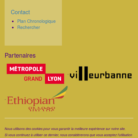
Contact
Corps
Plan Chronologique
Rechercher
Partenaires
Corps
.
.
Corps
Nous utilisons des cookies pour vous garantir la meilleure expérience sur notre site.
Si vous continuez à utiliser ce dernier, nous considérerons que vous acceptez l'utilisation