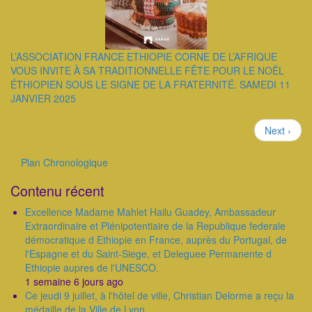
L’ASSOCIATION FRANCE ETHIOPIE CORNE DE L’AFRIQUE
VOUS INVITE À SA TRADITIONNELLE FÊTE POUR LE NOËL
ÉTHIOPIEN SOUS LE SIGNE DE LA FRATERNITÉ. SAMEDI 11
JANVIER 2025
Pagination
Page
Next ›
suivante
Plan Chronologique
Outils
Contenu récent
Excellence Madame Mahlet Hailu Guadey, Ambassadeur
Extraordinaire et Plénipotentiaire de la Republique federale
démocratique d Ethiopie en France, auprès du Portugal, de
l'Espagne et du Saint-Siege, et Deleguee Permanente d
Ethiopie aupres de l'UNESCO.
1 semaine 6 jours ago
Ce jeudi 9 juillet, à l'hôtel de ville, Christian Delorme a reçu la
médaille de la Ville de Lyon