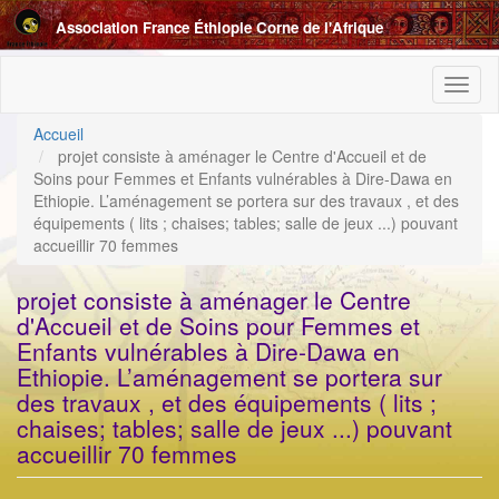
Aller
Association France Éthiopie Corne de l'Afrique
au
contenu
principal
Toggl
naviga
Accueil
projet consiste à aménager le Centre d'Accueil et de
Soins pour Femmes et Enfants vulnérables à Dire-Dawa en
Ethiopie. L’aménagement se portera sur des travaux , et des
équipements ( lits ; chaises; tables; salle de jeux ...) pouvant
accueillir 70 femmes
projet consiste à aménager le Centre
d'Accueil et de Soins pour Femmes et
Enfants vulnérables à Dire-Dawa en
Ethiopie. L’aménagement se portera sur
des travaux , et des équipements ( lits ;
chaises; tables; salle de jeux ...) pouvant
accueillir 70 femmes