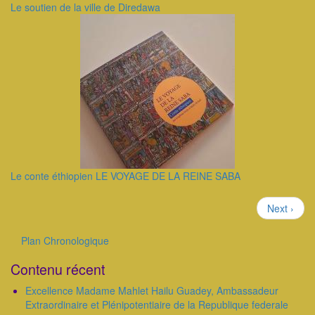
Le soutien de la ville de Diredawa
Le conte éthiopien LE VOYAGE DE LA REINE SABA
Pagination
Page
Next ›
suivante
Plan Chronologique
Outils
Contenu récent
Excellence Madame Mahlet Hailu Guadey, Ambassadeur
Extraordinaire et Plénipotentiaire de la Republique federale