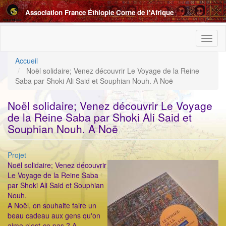
Aller
Association France Éthiopie Corne de l'Afrique
au
contenu
principal
Toggl
naviga
Accueil
Noël solidaire; Venez découvrir Le Voyage de la Reine
Saba par Shoki Ali Said et Souphian Nouh. A Noë
Noël solidaire; Venez découvrir Le Voyage
de la Reine Saba par Shoki Ali Said et
Souphian Nouh. A Noë
Catégorie
Projet
ImageenAvant
Noël solidaire; Venez découvrir
Le Voyage de la Reine Saba
par Shoki Ali Said et Souphian
Nouh.
A Noël, on souhaite faire un
beau cadeau aux gens qu'on
aime n'est-ce pas ? A