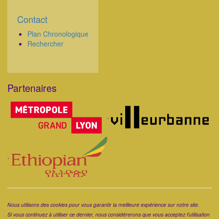
Contact
Corps
Plan Chronologique
Rechercher
Partenaires
Corps
.
.
Corps
Nous utilisons des cookies pour vous garantir la meilleure expérience sur notre site.
Si vous continuez à utiliser ce dernier, nous considérerons que vous acceptez l'utilisation