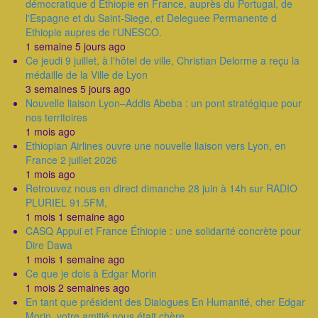
démocratique d Ethiopie en France, auprès du Portugal, de
l'Espagne et du Saint-Siege, et Deleguee Permanente d
Ethiopie aupres de l'UNESCO.
1 semaine 5 jours ago
Ce jeudi 9 juillet, à l'hôtel de ville, Christian Delorme a reçu la
médaille de la Ville de Lyon
3 semaines 5 jours ago
Nouvelle liaison Lyon–Addis Abeba : un pont stratégique pour
nos territoires
1 mois ago
Ethiopian Airlines ouvre une nouvelle liaison vers Lyon, en
France 2 juillet 2026
1 mois ago
Retrouvez nous en direct dimanche 28 juin à 14h sur RADIO
PLURIEL 91.5FM,
1 mois 1 semaine ago
CASQ Appui et France Éthiopie : une solidarité concrète pour
Dire Dawa
1 mois 1 semaine ago
Ce que je dois à Edgar Morin
1 mois 2 semaines ago
En tant que président des Dialogues En Humanité, cher Edgar
Morin, votre amitié nous était chère.