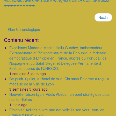
VILLEURBANNE CAPITALE FRANÇAISE DE LA CULTURE 2022
❤❤❤❤❤❤❤❤❤❤
Pagination
Page
Next ›
suivante
Plan Chronologique
Outils
Contenu récent
Excellence Madame Mahlet Hailu Guadey, Ambassadeur
Extraordinaire et Plénipotentiaire de la Republique federale
démocratique d Ethiopie en France, auprès du Portugal, de
l'Espagne et du Saint-Siege, et Deleguee Permanente d
Ethiopie aupres de l'UNESCO.
1 semaine 5 jours ago
Ce jeudi 9 juillet, à l'hôtel de ville, Christian Delorme a reçu la
médaille de la Ville de Lyon
3 semaines 5 jours ago
Nouvelle liaison Lyon–Addis Abeba : un pont stratégique pour
nos territoires
1 mois ago
Ethiopian Airlines ouvre une nouvelle liaison vers Lyon, en
France 2 juillet 2026