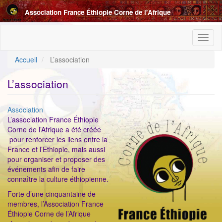
Aller
Association France Éthiopie Corne de l'Afrique
au
contenu
principal
Toggl
naviga
Accueil
L’association
L’association
Catégorie
Association
ImageenAvant
L’association France Éthiopie
Corne de l’Afrique a été créée
pour renforcer les liens entre la
France et l’Ethiopie, mais aussi
pour organiser et proposer des
événements afin de faire
connaître la culture éthiopienne.
Forte d’une cinquantaine de
membres, l’Association France
Éthiopie Corne de l’Afrique