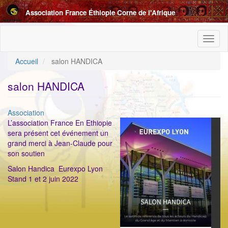
Aller
Association France Éthiopie Corne de l'Afrique
au
contenu
principal
Toggl
naviga
Accueil
salon HANDICA
salon HANDICA
Catégorie
Association
ImageenAvant
L’association France En Ethiopie
sera présent cet événement un
grand merci à Jean-Claude pour
son soutien
Salon Handica Eurexpo Lyon
Stand 1 et 2 juin 2022