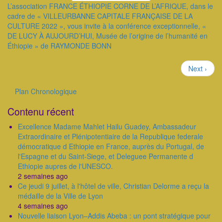
L’association FRANCE ÉTHIOPIE CORNE DE L’AFRIQUE, dans le
cadre de « VILLEURBANNE CAPITALE FRANÇAISE DE LA
CULTURE 2022 », vous invite à la conférence exceptionnelle, «
DE LUCY À AUJOURD’HUI, Musée de l’origine de l’humanité en
Éthiopie » de RAYMONDE BONN
Pagination
Page
Next ›
suivante
Plan Chronologique
Outils
Contenu récent
Excellence Madame Mahlet Hailu Guadey, Ambassadeur
Extraordinaire et Plénipotentiaire de la Republique federale
démocratique d Ethiopie en France, auprès du Portugal, de
l'Espagne et du Saint-Siege, et Deleguee Permanente d
Ethiopie aupres de l'UNESCO.
2 semaines ago
Ce jeudi 9 juillet, à l'hôtel de ville, Christian Delorme a reçu la
médaille de la Ville de Lyon
4 semaines ago
Nouvelle liaison Lyon–Addis Abeba : un pont stratégique pour